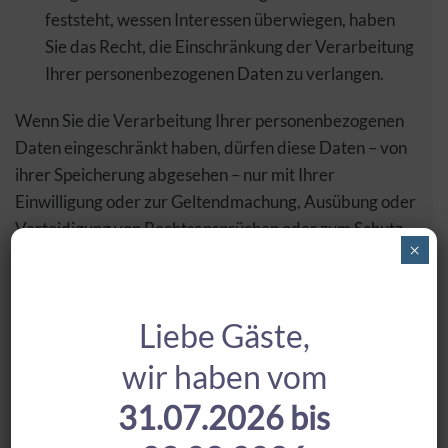
feststeht, wessen Interessen überwiegen, haben
Sie das Recht, die Einschränkung der Verarbeitung
Ihrer personenbezogenen Daten zu verlangen.
Wenn Sie die Verarbeitung Ihrer personenbezogenen
Daten eingeschränkt haben, dürfen diese Daten – von
ihrer Speicherung abgesehen – nur mit Ihrer
Einwilligung oder zur Geltendmachung, Ausübung oder
Verteidigung von Rechtsansprüchen oder zum Schutz
×
der Rechte einer anderen natürlichen oder juristischen
Person oder aus Gründen eines wichtigen öffentlichen
Interesses der Europäischen Union oder eines
Liebe Gäste,
Mitgliedstaats verarbeitet werden.
wir haben vom
Widerspruch gegen Werbe-E-
31.07.2026 bis